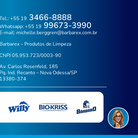
3466-8888
Tel.: +55 19
99673-3990
Whatsapp: +55 19
E-mail:
michelle.berggren@barbarex.com.br
Barbarex – Produtos de Limpeza
CNPJ 05.953.723/0003-90
Av. Carlos Rosenfeld, 185
Pq. Ind. Recanto – Nova Odessa/SP
13380-374
Fal