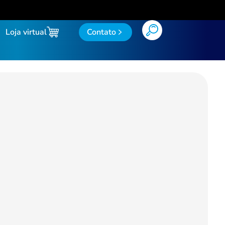
Loja virtual
Contato
do
Limpa Tudo Flotador
Limpador Gel
Lustra Móveis
Multiuso
o Sefe a Base de Álcool
Querosene
do de Ambientes
Sabão em Pasta
Sabonete