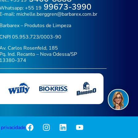
Tel.: +55 19
99673-3990
Whatsapp: +55 19
E-mail:
michelle.berggren@barbarex.com.br
Barbarex – Produtos de Limpeza
CNPJ 05.953.723/0003-90
Av. Carlos Rosenfeld, 185
Pq. Ind. Recanto – Nova Odessa/SP
13380-374
Fal
e privacidade