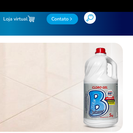
Loja virtual
Contato
do
Limpa Tudo Flotador
Limpador Gel
Lustra Móveis
Multiuso
o Sefe a Base de Álcool
Querosene
do de Ambientes
Sabão em Pasta
Sabonete