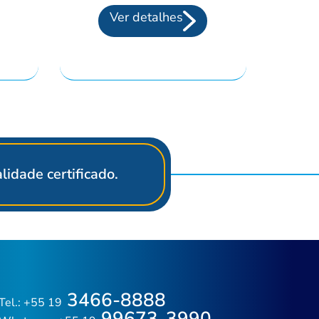
Ver detalhes
idade certificado.
3466-8888
Tel.: +55 19
99673-3990