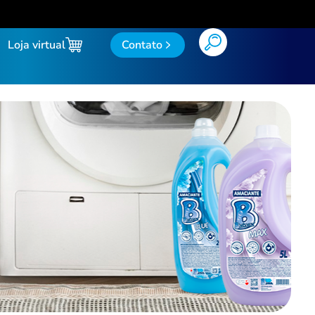
Loja virtual
Contato
do
Limpa Tudo Flotador
Limpador Gel
Lustra Móveis
Multiuso
o Sefe a Base de Álcool
Querosene
do de Ambientes
Sabão em Pasta
Sabonete