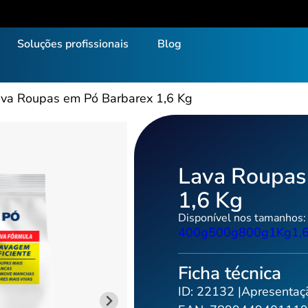
Soluções profissionais
Blog
va Roupas em Pó Barbarex 1,6 Kg
tos
pos de produtos
ua Sanitária
Cloro Gel
Lava Roupas Líqui
Lava Roupas
cool
Cloro Líquido
Limpa Alumínio
1,6 Kg
vejante sem Cloro
Desinfetante
Limpa Pedras
Disponível nos tamanhos:
aciante
Higienizador de Mãos
Limpa Piso
400g
500g
800g
1Kg
1,
aciante Concentrado
Lava Louças
Limpador Perfumad
Ficha técnica
ra Líquida
Lava Roupas em Pó
Limpador Perfuma
ID:
22132
|
Apresentaç
Limpa Vidros