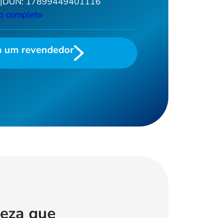
9
|
DUN:
17899449401116
Ver todos >
o completo
m um revendedor
peza que