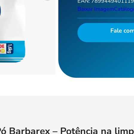
EAN:
789944940111
Baixar Imagem
Catálog
Fale co
ó Barbarex – Potência na lim