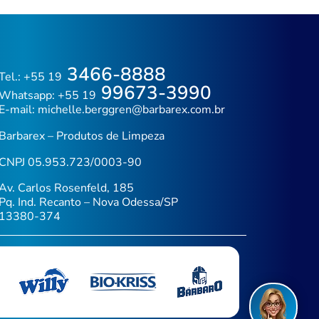
3466-8888
Tel.: +55 19
99673-3990
Whatsapp: +55 19
E-mail:
michelle.berggren@barbarex.com.br
Barbarex – Produtos de Limpeza
CNPJ 05.953.723/0003-90
Av. Carlos Rosenfeld, 185
Pq. Ind. Recanto – Nova Odessa/SP
13380-374
Fal