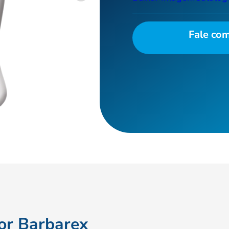
Fale co
lor Barbarex