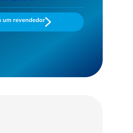
Ver todos >
m um revendedor