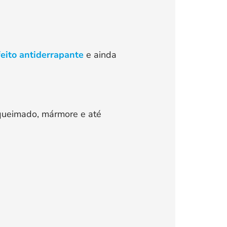
feito antiderrapante
e ainda
o queimado, mármore e até