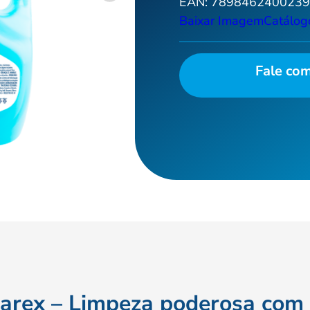
EAN:
789846240023
Baixar Imagem
Catálog
Fale co
arex – Limpeza poderosa com 