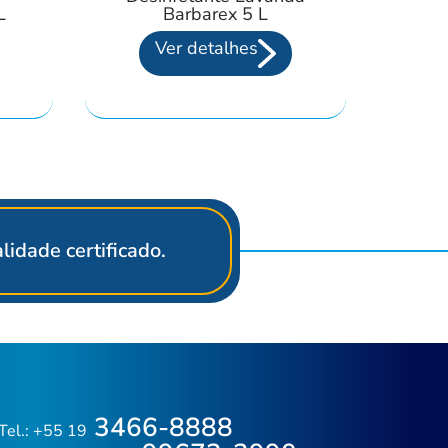
L
Barbarex 5 L
Ver detalhes
idade certificado.
3466-8888
Tel.: +55 19