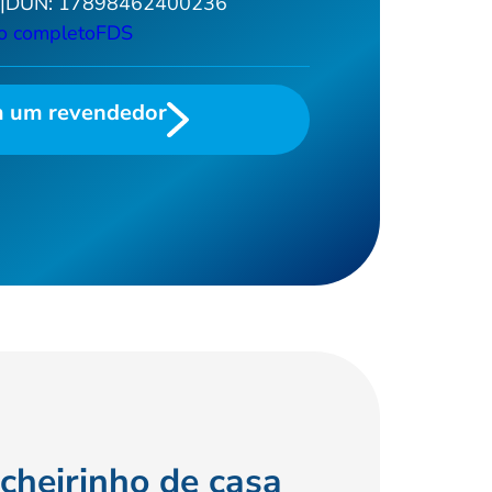
9
|
DUN:
17898462400236
Ver todos >
o completo
FDS
m um revendedor
cheirinho de casa