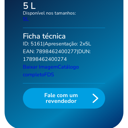
5 L
Lav
Disponível nos tamanhos:
Li
5L
Li
Lim
Ficha técnica
Lim
ID:
5161
|
Apresentação:
2x5L
EAN:
7898462400277
|
DUN:
Li
17898462400274
Lim
Baixar Imagem
Catálogo
Lim
completo
FDS
Li
Lus
Fale com um
Mul
revendedor
Qu
Sa
Sa