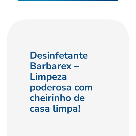
Ver
Desinfetante
Barbarex –
Limpeza
poderosa com
cheirinho de
casa limpa!