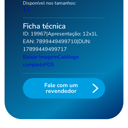
Disponível nos tamanhos:
Lav
1 L
Li
Ficha técnica
Li
ID:
19967
|
Apresentação:
12x1L
Lim
EAN:
7899449499710
|
DUN:
Lim
17899449499717
Li
Baixar Imagem
Catálogo
Lim
completo
FDS
Lim
Li
Fale com um
Lus
revendedor
Mul
Qu
Sa
Sa